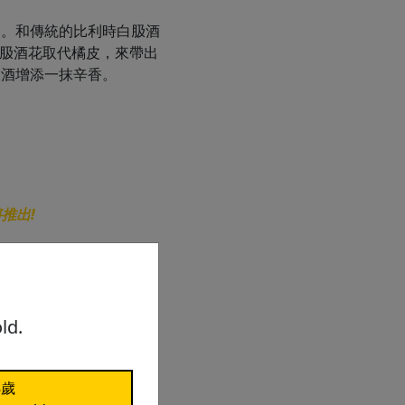
格。和傳統的比利時白䏜酒
用美國䏜酒花取代橘皮，來帶出
䏜酒增添一抹辛香。
推出!
ld.
8歲