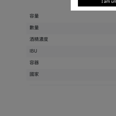
I am un
容量
數量
酒精濃度
IBU
容器
國家