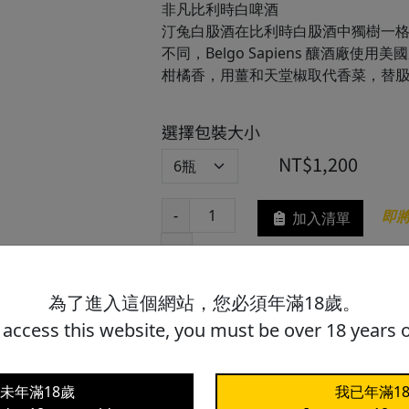
非凡比利時白啤酒
汀兔白䏜酒在比利時白䏜酒中獨樹一
不同，Belgo Sapiens 釀酒廠使
柑橘香，用薑和天堂椒取代香菜，替
選擇包裝大小
NT$1,200
-
即將
加入清單
+
為了進入這個網站，您必須年滿18歲。
 access this website, you must be over 18 years o
未年滿18歲
我已年滿1